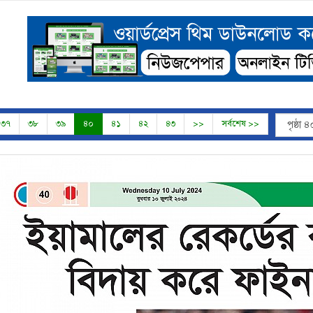
৩৭
৩৮
৩৯
৪০
৪১
৪২
৪৩
>>
সর্বশেষ >>