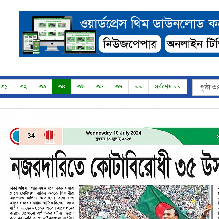
৩১
৩২
৩৩
৩৪
৩৫
৩৬
৩৭
>>
সর্বশেষ >>