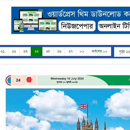
২১
২২
২৩
২৪
২৫
২৬
২৭
>>
সর্বশেষ >>