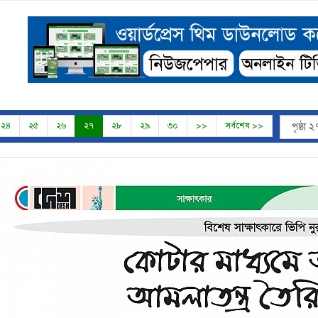
২৪
২৫
২৬
২৭
২৮
২৯
৩০
>>
সর্বশেষ >>