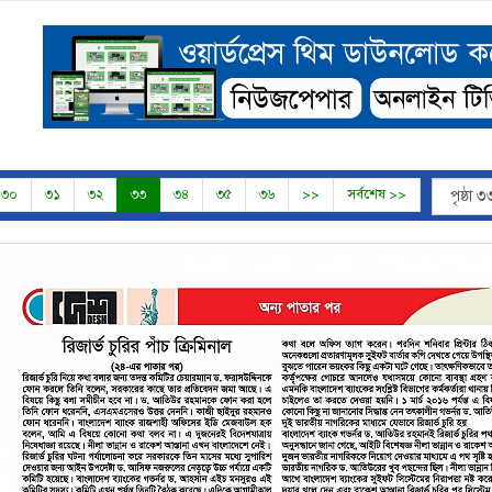
৩০
৩১
৩২
৩৩
৩৪
৩৫
৩৬
>>
সর্বশেষ >>