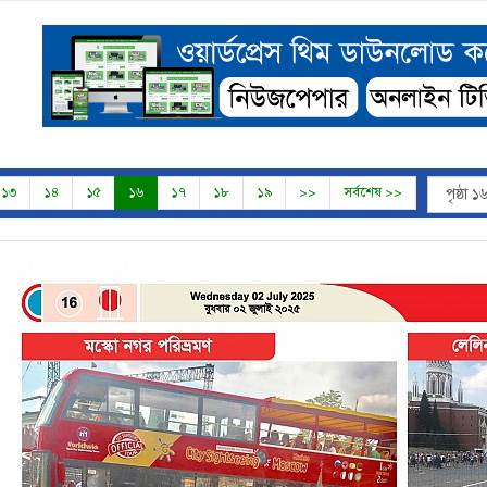
১৩
১৪
১৫
১৬
১৭
১৮
১৯
>>
সর্বশেষ >>