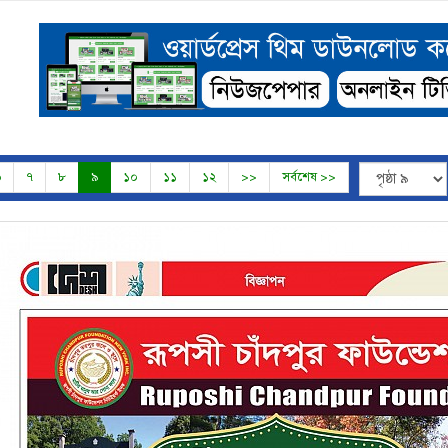
৬
৭
৮
৯
১০
১১
১২
>>
সর্বশেষ >>