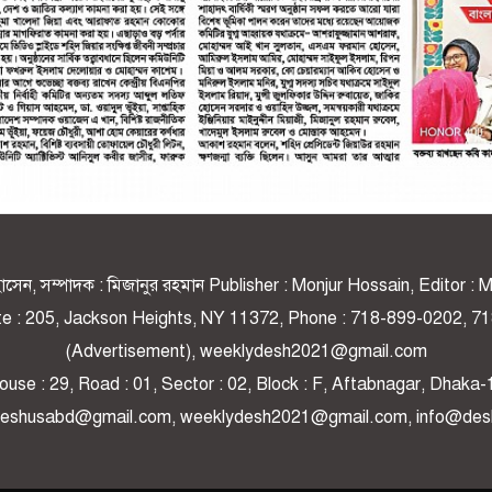
র হোসেন, সম্পাদক : মিজানুর রহমান Publisher : Monjur Hossain, Editor 
ite : 205, Jackson Heights, NY 11372, Phone : 718-899-0202,
(Advertisement), weeklydesh2021@gmail.com
use : 29, Road : 01, Sector : 02, Block : F, Aftabnagar, Dhaka-
 deshusabd@gmail.com, weeklydesh2021@gmail.com, info@de