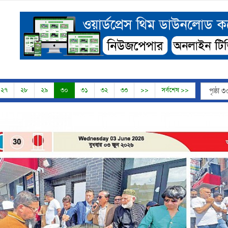
২৭
২৮
২৯
৩০
৩১
৩২
৩৩
>>
সর্বশেষ >>