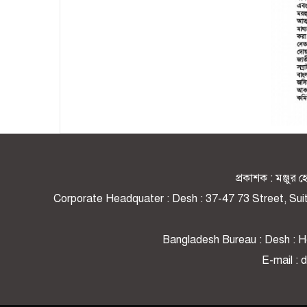
Page-32
প্রকাশক : মঞ্জু
Corporate Headquater : Desh : 37-47 73 Street, Su
Bangladesh Bureau : Desh : Ho
E-mail :