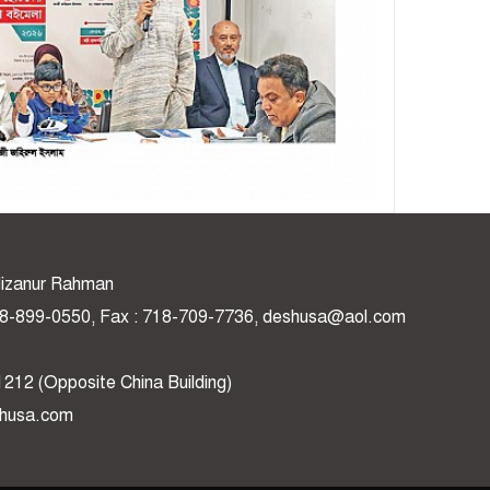
: Mizanur Rahman
 718-899-0550, Fax : 718-709-7736, deshusa@aol.com
1212 (Opposite China Building)
shusa.com