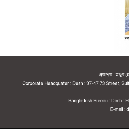
Page-40
প্রকাশক : মঞ্জু
Corporate Headquater : Desh : 37-47 73 Street, Su
Bangladesh Bureau : Desh : Ho
E-mail :
Page-41