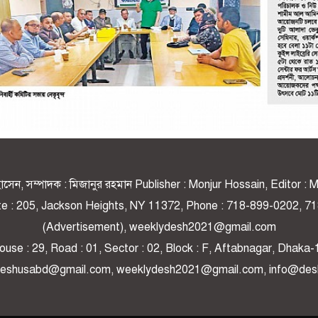
র হোসেন, সম্পাদক : মিজানুর রহমান Publisher : Monjur Hossain, Editor 
ite : 205, Jackson Heights, NY 11372, Phone : 718-899-0202,
(Advertisement), weeklydesh2021@gmail.com
use : 29, Road : 01, Sector : 02, Block : F, Aftabnagar, Dhaka-
 deshusabd@gmail.com, weeklydesh2021@gmail.com, info@de