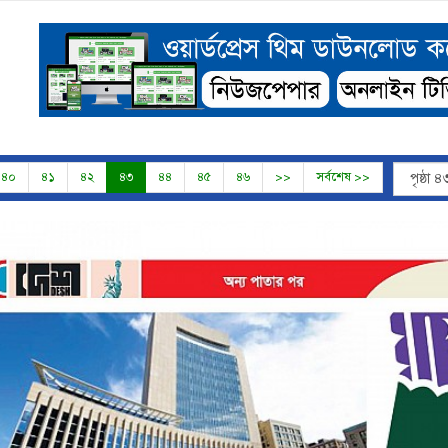
৪০
৪১
৪২
৪৩
৪৪
৪৫
৪৬
>>
সর্বশেষ >>