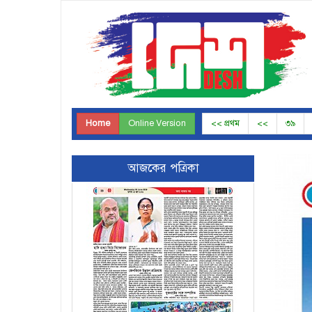
Home
Online Version
<< প্রথম
<<
৩৯
Page-37
আজকের পত্রিকা