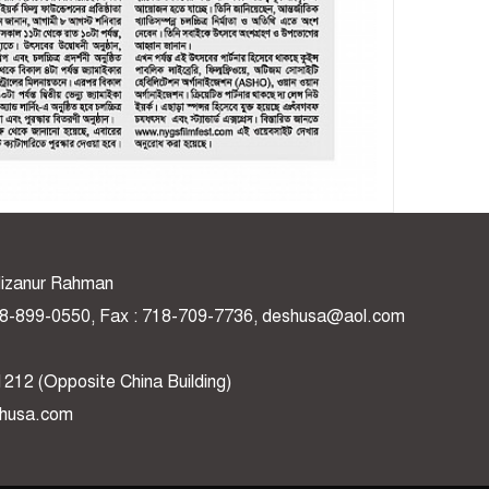
: Mizanur Rahman
 718-899-0550, Fax : 718-709-7736, deshusa@aol.com
1212 (Opposite China Building)
shusa.com