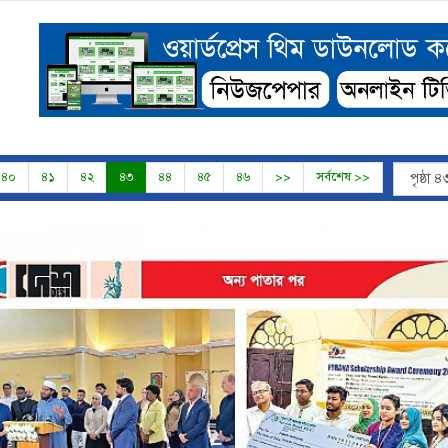
৪০
৪১
৪২
৪৩
৪৪
৪৫
৪৬
>>
সর্বশেষ >>