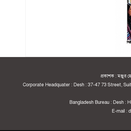
Page-40
প্রকাশক : মঞ্জু
Corporate Headquater : Desh : 37-47 73 Street, Su
Bangladesh Bureau : Desh : Ho
E-mail :
Page-41