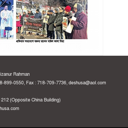
: Mizanur Rahman
 718-899-0550, Fax : 718-709-7736, deshusa@aol.com
1212 (Opposite China Building)
shusa.com