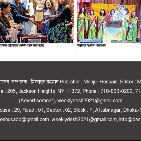
র হোসেন, সম্পাদক : মিজানুর রহমান Publisher : Monjur Hossain, Editor 
ite : 205, Jackson Heights, NY 11372, Phone : 718-899-0202,
(Advertisement), weeklydesh2021@gmail.com
use : 29, Road : 01, Sector : 02, Block : F, Aftabnagar, Dhaka-
 deshusabd@gmail.com, weeklydesh2021@gmail.com, info@de