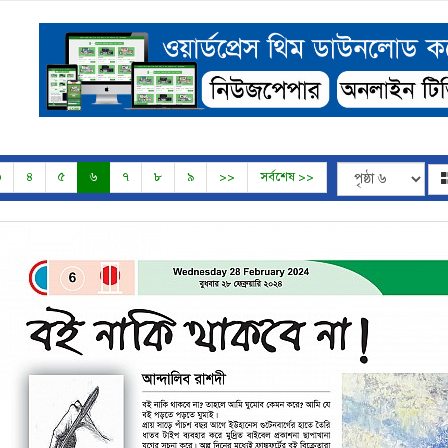
৩
৪
৫
৬
৭
৮
৯
>>
সর্বশেষ >>