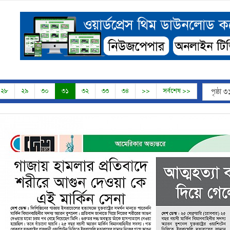
২৮
২৯
৩০
৩১
৩২
৩৩
৩৪
>>
সর্বশেষ >>