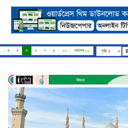
২
৩
৪
৫
৬
৭
৮
>>
সর্বশেষ >>